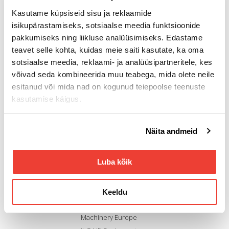
meil
rotator@rotator.ee
Kasutame küpsiseid sisu ja reklaamide
tel: 58 859 252
isikupärastamiseks, sotsiaalse meedia funktsioonide
pakkumiseks ning liikluse analüüsimiseks. Edastame
Tallinn
teavet selle kohta, kuidas meie saiti kasutate, ka oma
Suur-Sõjamäe 52, Tallinn
sotsiaalse meedia, reklaami- ja analüüsipartneritele, kes
11415 Eesti
võivad seda kombineerida muu teabega, mida olete neile
Tartu
esitanud või mida nad on kogunud teiepoolse teenuste
Teeninduse tee 1,
kasutamise käigus.
Tõrvandi
Kambja vald, Tartumaa
Küpsiste seadeid saate muuta saidi allosas asuva lingi
61707 Eesti
Näita andmeid
Küpsiste seaded
kaudu.
Muud lingid
Luba kõik
Rotator Oy (Soome)
Rotator Eesti Facebook
Keeldu
leht
Hitachi Construction
Machinery Europe