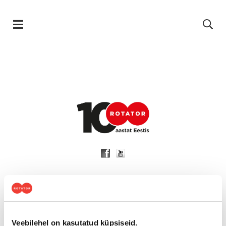
Skip navigation
Üldkontaktid
Suur-Sõjamäe 52, Tallinn
11415
arve@rotator.ee – arvete
Veebilehel on kasutatud küpsiseid.